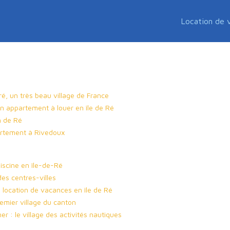
Location de 
ré, un très beau village de France
n appartement à louer en île de Ré
n de Ré
partement à Rivedoux
piscine en île-de-Ré
des centres-villes
e location de vacances en île de Ré
emier village du canton
 : le village des activités nautiques